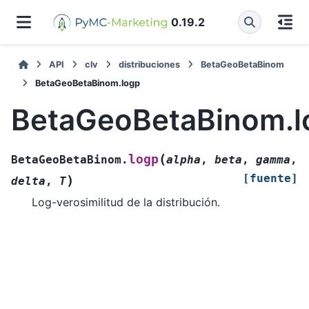
0.19.2
API
clv
distribuciones
BetaGeoBetaBinom
BetaGeoBetaBinom.logp
BetaGeoBetaBinom.l
(
logp
BetaGeoBetaBinom.
alpha
,
beta
,
gamma
,
[fuente]
)
delta
,
T
Log-verosimilitud de la distribución.