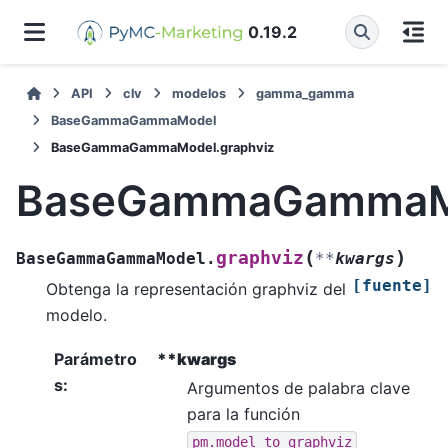
0.19.2
API
clv
modelos
gamma_gamma
BaseGammaGammaModel
BaseGammaGammaModel.graphviz
BaseGammaGammaMo
(
)
graphviz
BaseGammaGammaModel.
**
kwargs
[fuente]
Obtenga la representación graphviz del
modelo.
Parámetro
**kwargs
s
:
Argumentos de palabra clave
para la función
pm.model_to_graphviz