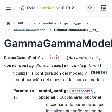
0.19.2
API
clv
modelos
gamma_gamma
GammaGammaModel
GammaGammaModel.__init__
GammaGammaModel._
(
__init__
GammaGammaModel.
data
=
None
,
*
,
)
model_config
=
None
,
sampler_config
=
None
[fuente]
Inicializar la configuración del modelo y
la configuración del muestreador para el modelo.
Parámetro
model_config
:
,
Diccionario
s
:
opcional
Diccionario, opcional
diccionario de parámetros que
inicializan la configuración del