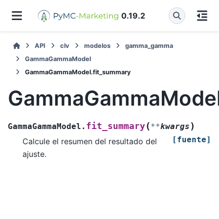
0.19.2
API
clv
modelos
gamma_gamma
GammaGammaModel
GammaGammaModel.fit_summary
GammaGammaModel.
(
)
fit_summary
GammaGammaModel.
**
kwargs
[fuente]
Calcule el resumen del resultado del
ajuste.