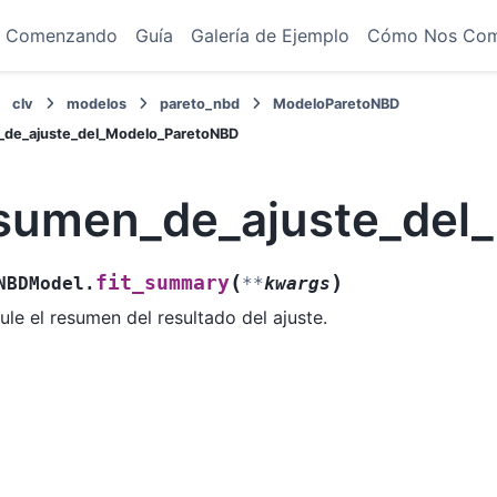
Comenzando
Guía
Galería de Ejemplo
Cómo Nos Co
clv
modelos
pareto_nbd
ModeloParetoNBD
de_ajuste_del_Modelo_ParetoNBD
sumen_de_ajuste_del
(
)
fit_summary
NBDModel.
**
kwargs
ule el resumen del resultado del ajuste.