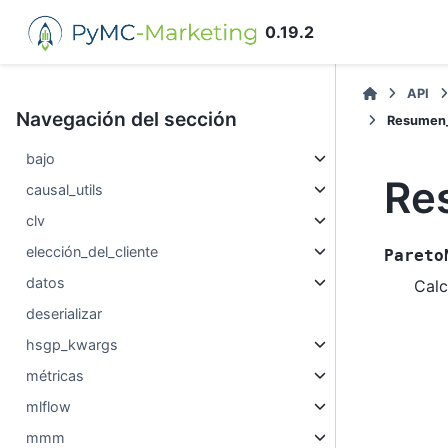
0.19.2
API
Navegación del sección
Resumen_
bajo
Re
causal_utils
clv
elección_del_cliente
Pareto
datos
Calc
deserializar
hsgp_kwargs
métricas
mlflow
mmm