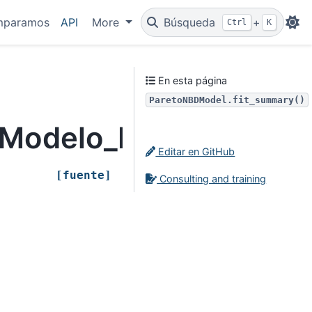
mparamos
API
More
Búsqueda
+
Ctrl
K
En esta página
ParetoNBDModel.fit_summary()
_Modelo_ParetoNBD
Editar en GitHub
[fuente]
Consulting and training