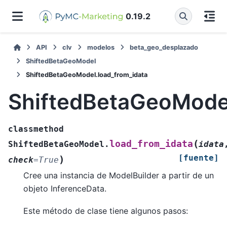
0.19.2
API
clv
modelos
beta_geo_desplazado
ShiftedBetaGeoModel
ShiftedBetaGeoModel.load_from_idata
ShiftedBetaGeoModel
classmethod
(
load_from_idata
ShiftedBetaGeoModel.
idata
[fuente]
)
check
=
True
Cree una instancia de ModelBuilder a partir de un
objeto InferenceData.
Este método de clase tiene algunos pasos: