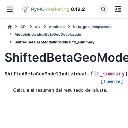
0.19.2
API
clv
modelos
beta_geo_desplazado
ModeloIndividualBetaGeoDesplazado
ShiftedBetaGeoModelIndividual.fit_summary
ShiftedBetaGeoModel
(
fit_summary
ShiftedBetaGeoModelIndividual.
[fuente]
Calcule el resumen del resultado del ajuste.