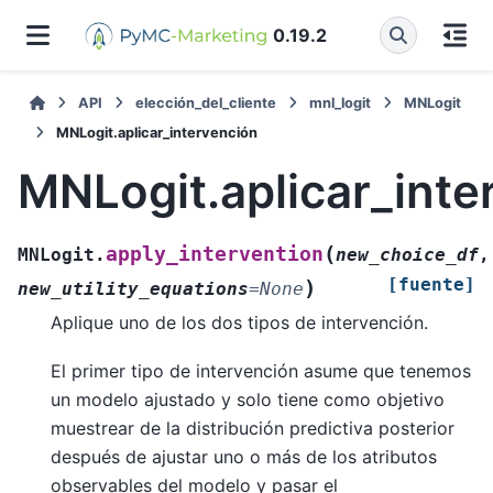
0.19.2
API
elección_del_cliente
mnl_logit
MNLogit
MNLogit.aplicar_intervención
MNLogit.aplicar_inte
(
apply_intervention
MNLogit.
new_choice_df
,
[fuente]
)
new_utility_equations
=
None
Aplique uno de los dos tipos de intervención.
El primer tipo de intervención asume que tenemos
un modelo ajustado y solo tiene como objetivo
muestrear de la distribución predictiva posterior
después de ajustar uno o más de los atributos
observables del modelo y pasar el