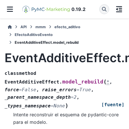
0.19.2
API
mmm
efecto_aditivo
EfectoAditivoEvento
EventAdditiveEffect.model_rebuild
EventAdditiveEffect.
classmethod
(
model_rebuild
EventAdditiveEffect.
*
,
force
=
False
,
raise_errors
=
True
,
_parent_namespace_depth
=
2
,
[fuente]
)
_types_namespace
=
None
Intente reconstruir el esquema de pydantic-core
para el modelo.