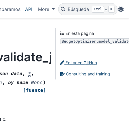
mparamos
API
More
Búsqueda
+
Ctrl
K
En esta página
BudgetOptimizer.model_validat
alidate_json
Editar en GitHub
son_data
,
*
,
Consulting and training
)
e
,
by_name
=
None
[fuente]
ic.