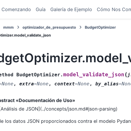
Comenzando
Guía
Galería de Ejemplo
Cómo Nos Co
mmm
optimizador_de_presupuesto
BudgetOptimizer
imizer.model_validate_json
dgetOptimizer.model_v
(
model_validate_json
ethod
BudgetOptimizer.
j
=
None
,
extra
=
None
,
context
=
None
,
by_alias
=
Non
abstract «Documentación de Uso»
[Análisis de JSON](../concepts/json.md#json-parsing)
de los datos JSON proporcionados contra el modelo Pydant