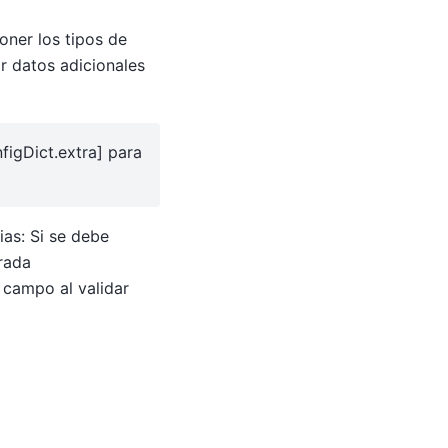
oner los tipos de
ir datos adicionales
figDict.extra] para
ias: Si se debe
trada
 campo al validar