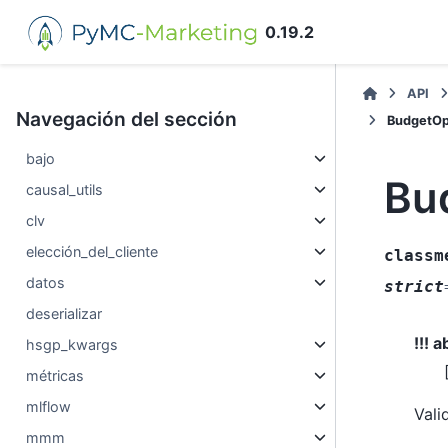
0.19.2
API
Navegación del sección
BudgetOpt
bajo
Bu
causal_utils
clv
elección_del_cliente
classm
datos
strict
deserializar
!!! 
hsgp_kwargs
métricas
mlflow
Vali
mmm