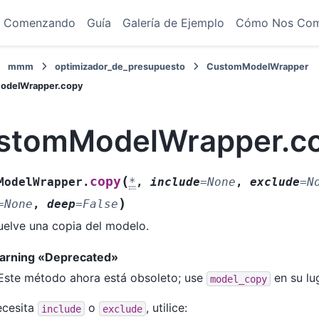
Comenzando
Guía
Galería de Ejemplo
Cómo Nos Co
mmm
optimizador_de_presupuesto
CustomModelWrapper
odelWrapper.copy
stomModelWrapper.c
(
copy
ModelWrapper.
*
,
include
=
None
,
exclude
=
N
)
=
None
,
deep
=
False
elve una copia del modelo.
warning «Deprecated»
Este método ahora está obsoleto; use
en su lu
model_copy
ecesita
o
, utilice:
include
exclude