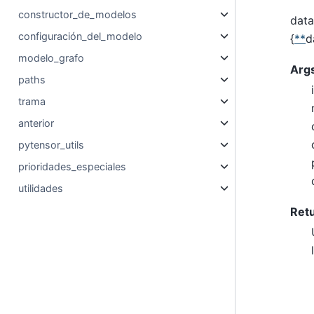
constructor_de_modelos
data
configuración_del_modelo
{
**
d
modelo_grafo
Arg
paths
trama
anterior
pytensor_utils
prioridades_especiales
utilidades
Retu