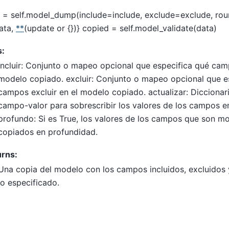
 = self.model_dump(include=include, exclude=exclude, rou
ata,
**
(update or {})} copied = self.model_validate(data)
s:
incluir: Conjunto o mapeo opcional que especifica qué camp
modelo copiado. excluir: Conjunto o mapeo opcional que e
campos excluir en el modelo copiado. actualizar: Diccionar
campo-valor para sobrescribir los valores de los campos e
profundo: Si es True, los valores de los campos que son m
copiados en profundidad.
rns:
Una copia del modelo con los campos incluidos, excluidos 
lo especificado.