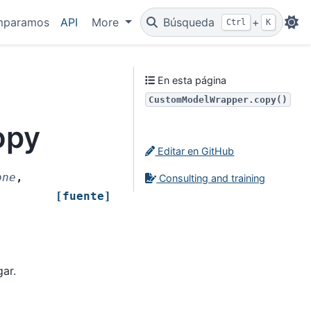
mparamos
API
More
Búsqueda
+
Ctrl
K
En esta página
CustomModelWrapper.copy()
opy
Editar en GitHub
one
,
Consulting and training
[fuente]
gar.