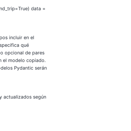
nd_trip=True) data =
os incluir en el
specifica qué
io opcional de pares
n el modelo copiado.
odelos Pydantic serán
y actualizados según