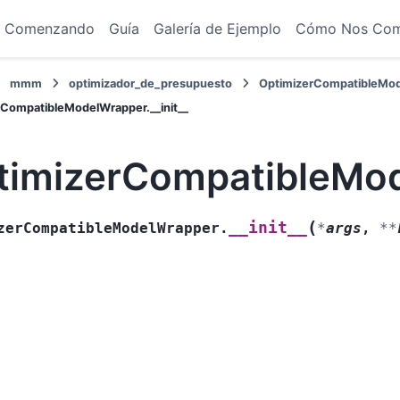
Comenzando
Guía
Galería de Ejemplo
Cómo Nos Co
mmm
optimizador_de_presupuesto
OptimizerCompatibleMo
rCompatibleModelWrapper.__init__
timizerCompatibleMode
(
__init__
zerCompatibleModelWrapper.
*
args
,
**