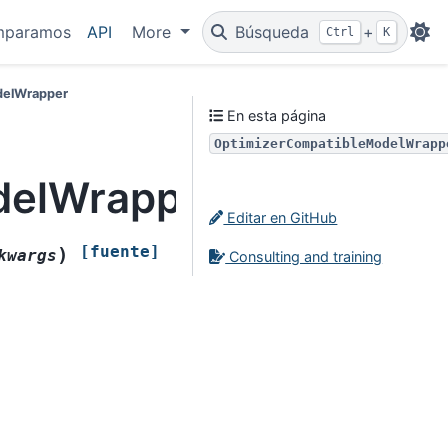
mparamos
API
More
Búsqueda
+
Ctrl
K
delWrapper
En esta página
OptimizerCompatibleModelWrapp
lWrapper.__init__
Editar en GitHub
[fuente]
)
kwargs
Consulting and training