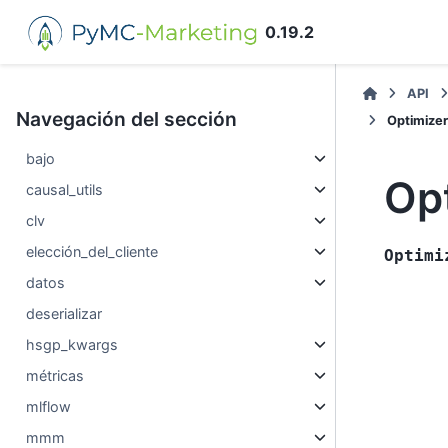
0.19.2
API
Navegación del sección
Optimize
bajo
Op
causal_utils
clv
elección_del_cliente
Optimi
datos
deserializar
hsgp_kwargs
métricas
mlflow
mmm