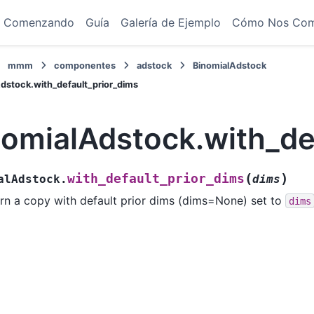
Comenzando
Guía
Galería de Ejemplo
Cómo Nos Co
mmm
componentes
adstock
BinomialAdstock
dstock.with_default_prior_dims
nomialAdstock.with_de
(
)
with_default_prior_dims
alAdstock.
dims
rn a copy with default prior dims (dims=None) set to
dims