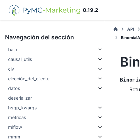
0.19.2
API
Navegación del sección
BinomialA
bajo
Bi
causal_utils
clv
elección_del_cliente
Binomi
datos
Retu
deserializar
hsgp_kwargs
métricas
mlflow
mmm