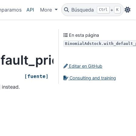
mparamos
API
More
Búsqueda
+
Ctrl
K
En esta página
BinomialAdstock.with_default_
fault_prior_dims
Editar en GitHub
[fuente]
Consulting and training
instead.