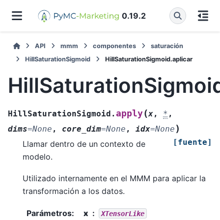
0.19.2
API
mmm
componentes
saturación
HillSaturationSigmoid
HillSaturationSigmoid.aplicar
HillSaturationSigmoid
(
apply
HillSaturationSigmoid.
x
,
*
,
)
dims
=
None
,
core_dim
=
None
,
idx
=
None
[fuente]
Llamar dentro de un contexto de
modelo.
Utilizado internamente en el MMM para aplicar la
transformación a los datos.
Parámetros
:
x
XTensorLike