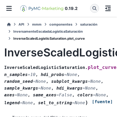
0.19.2
API
mmm
componentes
saturación
InversamenteEscaladaLogísticaSaturación
InverseScaledLogisticSaturation.plot_curve
InverseScaledLogisti
plot_curve
InverseScaledLogisticSaturation.
n_samples
=
10
,
hdi_probs
=
None
,
random_seed
=
None
,
subplot_kwargs
=
None
,
sample_kwargs
=
None
,
hdi_kwargs
=
None
,
axes
=
None
,
same_axes
=
False
,
colors
=
None
,
[fuente]
)
legend
=
None
,
sel_to_string
=
None