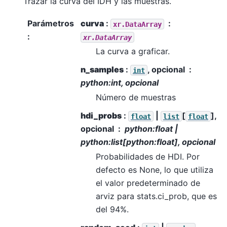
Trazar la curva del IDH y las muestras.
Parámetros
curva
:
xr.DataArray
:
xr.DataArray
La curva a graficar.
n_samples
:
, opcional
int
python:int, opcional
Número de muestras
hdi_probs
:
|
[
],
float
list
float
opcional
python:float |
python:list[python:float], opcional
Probabilidades de HDI. Por
defecto es None, lo que utiliza
el valor predeterminado de
arviz para stats.ci_prob, que es
del 94%.