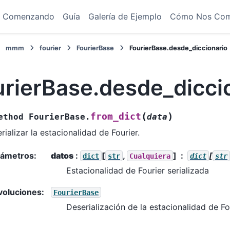
Comenzando
Guía
Galería de Ejemplo
Cómo Nos Co
mmm
fourier
FourierBase
FourierBase.desde_diccionario
urierBase.desde_dicci
(
)
from_dict
ethod
FourierBase.
data
rializar la estacionalidad de Fourier.
rámetros
:
datos
:
[
,
]
[
dict
str
Cualquiera
dict
str
Estacionalidad de Fourier serializada
voluciones
:
FourierBase
Deserialización de la estacionalidad de Fo