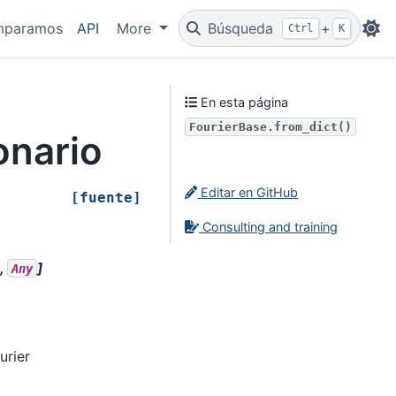
mparamos
API
More
Búsqueda
+
Ctrl
K
En esta página
FourierBase.from_dict()
onario
Editar en GitHub
[fuente]
Consulting and training
,
]
Any
urier