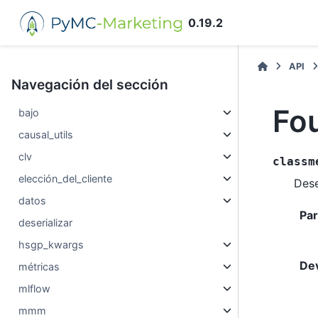
0.19.2
API
Navegación del sección
Fo
bajo
causal_utils
clv
classm
elección_del_cliente
Dese
datos
Pa
deserializar
hsgp_kwargs
De
métricas
mlflow
mmm