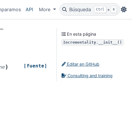
mparamos
API
More
Búsqueda
+
Ctrl
K
__
En esta página
Incrementality.__init__()
Editar en GitHub
[fuente]
)
ne
Consulting and training