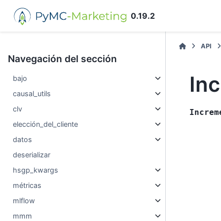
0.19.2
API
Navegación del sección
Inc
bajo
causal_utils
clv
Increm
elección_del_cliente
datos
deserializar
hsgp_kwargs
métricas
mlflow
mmm