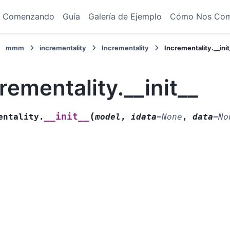
Comenzando
Guía
Galería de Ejemplo
Cómo Nos Co
mmm
incrementality
Incrementality
Incrementality.__init
rementality.__init__
(
__init__
entality.
model
,
idata
=
None
,
data
=
No