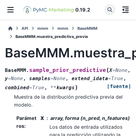
0.19.2
API
mmm
mmm
BaseMMM
BaseMMM.muestra_predictiva_previa
BaseMMM.muestra_pr
(
sample_prior_predictive
BaseMMM.
X
=
None
,
y
=
None
,
samples
=
None
,
extend_idata
=
True
,
[fuente]
)
combined
=
True
,
**
kwargs
Muestra de la distribución predictiva previa del
modelo.
Parámet
X
array, forma (n_pred, n_features)
ros
:
Los datos de entrada utilizados
para la predicción utilizando la