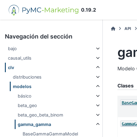
0.19.2
API
Navegación del sección
ga
bajo
causal_utils
clv
Modelo 
distribuciones
Clases
modelos
básico
BaseGa
beta_geo
beta_geo_beta_binom
GammaG
gamma_gamma
BaseGammaGammaModel