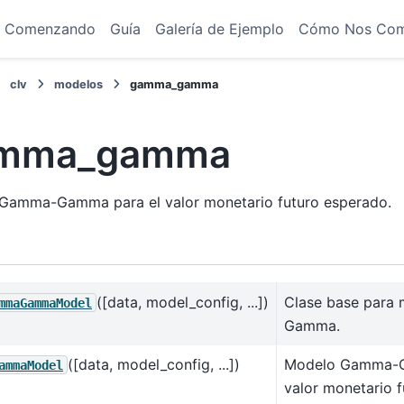
Comenzando
Guía
Galería de Ejemplo
Cómo Nos Co
clv
modelos
gamma_gamma
mma_gamma
Gamma-Gamma para el valor monetario futuro esperado.
([data, model_config, ...])
Clase base para
mmaGammaModel
Gamma.
([data, model_config, ...])
Modelo Gamma-G
ammaModel
valor monetario 