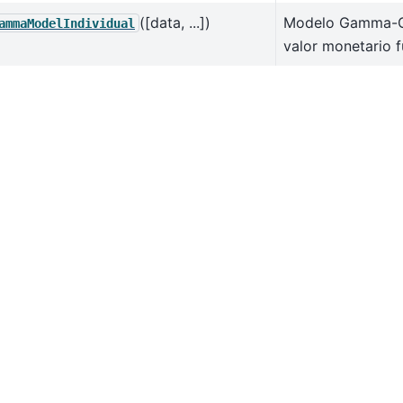
([data, ...])
Modelo Gamma-G
ammaModelIndividual
valor monetario 