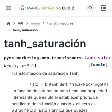
0.19.2
API
mmm
transformadores
tanh_saturación
tanh_saturación
tanh_satur
pymc_marketing.mmm.transformers.
[fuente]
)
b
=
0.5
,
c
=
0.5
Transformación de saturación Tanh.
\[f(x) = b \tanh \left( \frac{x}{bc} \right)\]
La función de saturación tanh tiene una propiedad
interesante que es útil al establecer priors. La
pendiente de la función cuando x es cero es
\(\frac{1}{c}\)
. Esto significa que puedes