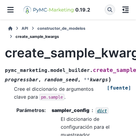
0.19.2
API
constructor_de_modelos
create_sample_kwargs
create_sample_kwar
create_sampl
pymc_marketing.model_builder.
)
progressbar
,
random_seed
,
**
kwargs
[fuente]
Cree el diccionario de argumentos
clave para
.
pm.sample
Parámetros
:
sampler_config
dict
El diccionario de
configuración para el
muestreador.