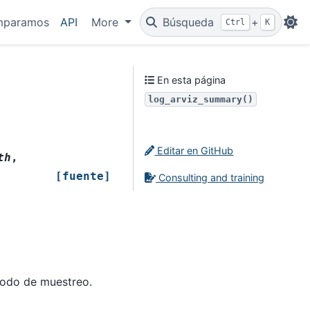
mparamos
API
More
Búsqueda
+
Ctrl
K
En esta página
log_arviz_summary()
Editar en GitHub
th
,
[fuente]
Consulting and training
todo de muestreo.