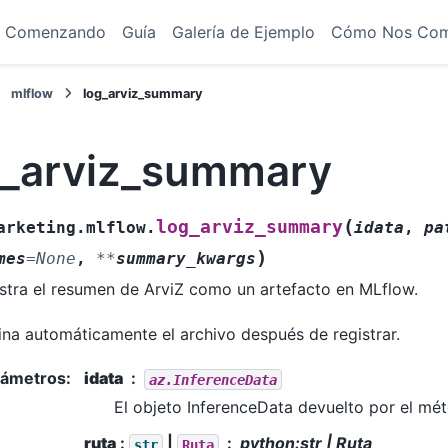
Comenzando
Guía
Galería de Ejemplo
Cómo Nos Co
mlflow
log_arviz_summary
g_arviz_summary
(
log_arviz_summary
arketing.mlflow.
idata
,
pa
)
mes
=
None
,
**
summary_kwargs
stra el resumen de ArviZ como un artefacto en MLflow.
ina automáticamente el archivo después de registrar.
rámetros
:
idata
az.InferenceData
El objeto InferenceData devuelto por el mé
ruta
:
|
python:str | Ruta
str
Ruta