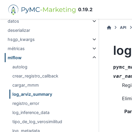
clv
0.19.2
elección_del_cliente
datos
API
deserializar
hsgp_kwargs
lo
métricas
mlflow
autolog
pymc_m
crear_registro_callback
var_na
Regi
cargar_mmm
log_arviz_summary
Elim
registro_error
Pa
log_inference_data
tipo_de_log_verosimilitud
log_metadata