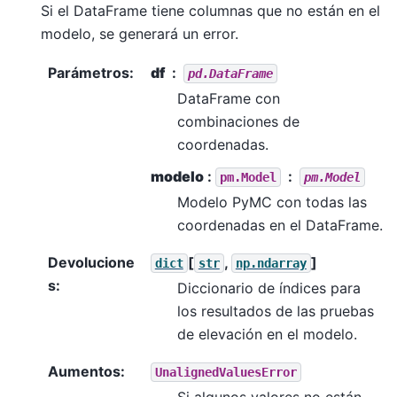
Si el DataFrame tiene columnas que no están en el
modelo, se generará un error.
Parámetros
:
df
pd.DataFrame
DataFrame con
combinaciones de
coordenadas.
modelo
:
pm.Model
pm.Model
Modelo PyMC con todas las
coordenadas en el DataFrame.
Devolucione
[
,
]
dict
str
np.ndarray
s
:
Diccionario de índices para
los resultados de las pruebas
de elevación en el modelo.
Aumentos
:
UnalignedValuesError
Si algunos valores no están