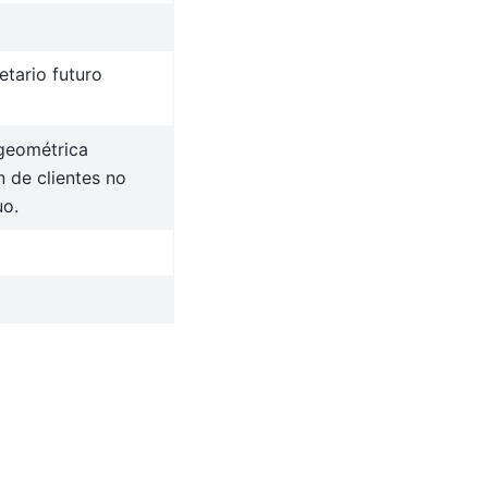
tario futuro
 geométrica
 de clientes no
uo.