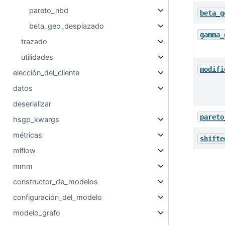
pareto_nbd
beta_g
beta_geo_desplazado
gamma_
trazado
utilidades
modifi
elección_del_cliente
datos
deserializar
pareto
hsgp_kwargs
métricas
shifte
mlflow
mmm
constructor_de_modelos
configuración_del_modelo
modelo_grafo