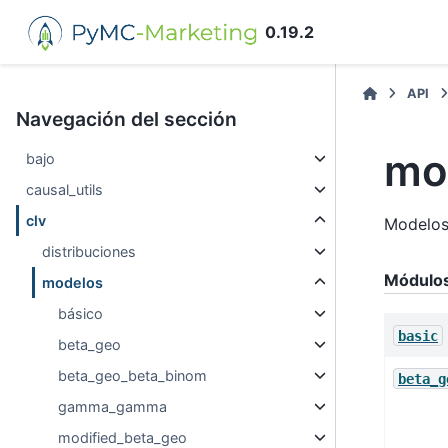
0.19.2
API
Navegación del sección
mo
bajo
causal_utils
clv
Modelos
distribuciones
Módulo
modelos
básico
basic
beta_geo
beta_geo_beta_binom
beta_g
gamma_gamma
modified_beta_geo