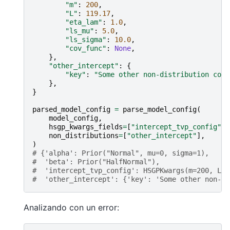
"m"
:
200
,
"L"
:
119.17
,
"eta_lam"
:
1.0
,
"ls_mu"
:
5.0
,
"ls_sigma"
:
10.0
,
"cov_func"
:
None
,
},
"other_intercept"
:
{
"key"
:
"Some other non-distribution conf
},
}
parsed_model_config
=
parse_model_config
(
model_config
,
hsgp_kwargs_fields
=
[
"intercept_tvp_config"
],
non_distributions
=
[
"other_intercept"
],
)
# {'alpha': Prior("Normal", mu=0, sigma=1),
#  'beta': Prior("HalfNormal"),
#  'intercept_tvp_config': HSGPKwargs(m=200, L=1
#  'other_intercept': {'key': 'Some other non-di
Analizando con un error: