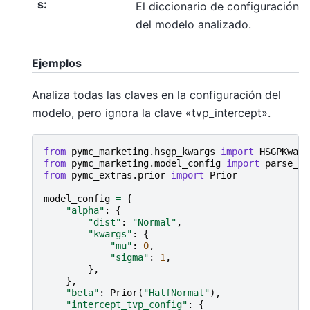
s
:
El diccionario de configuración
del modelo analizado.
Ejemplos
Analiza todas las claves en la configuración del
modelo, pero ignora la clave «tvp_intercept».
from
pymc_marketing.hsgp_kwargs
import
HSGPKwarg
from
pymc_marketing.model_config
import
parse_mo
from
pymc_extras.prior
import
Prior
model_config
=
{
"alpha"
:
{
"dist"
:
"Normal"
,
"kwargs"
:
{
"mu"
:
0
,
"sigma"
:
1
,
},
},
"beta"
:
Prior
(
"HalfNormal"
),
"intercept_tvp_config"
:
{