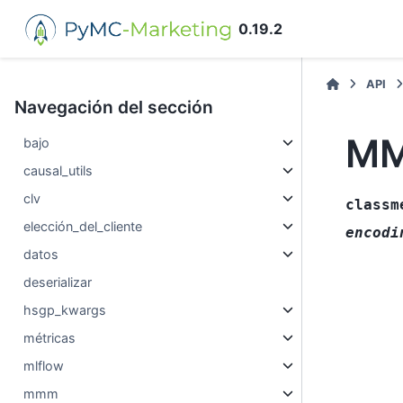
0.19.2
API
Navegación del sección
MM
bajo
causal_utils
clv
classm
elección_del_cliente
encodi
datos
deserializar
hsgp_kwargs
métricas
mlflow
mmm