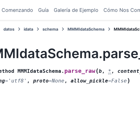
Comenzando
Guía
Galería de Ejemplo
Cómo Nos Co
datos
idata
schema
MMMIdataSchema
MMMIdataSc
MIdataSchema.parse
(
parse_raw
ethod
MMMIdataSchema.
b
,
*
,
content
)
ng
=
'utf8'
,
proto
=
None
,
allow_pickle
=
False