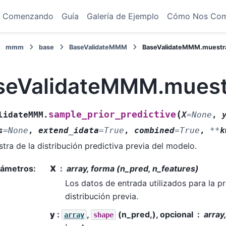
Comenzando
Guía
Galería de Ejemplo
Cómo Nos Co
mmm
base
BaseValidateMMM
BaseValidateMMM.muestra
seValidateMMM.muestr
(
sample_prior_predictive
lidateMMM.
X
=
None
,
s
=
None
,
extend_idata
=
True
,
combined
=
True
,
**
k
tra de la distribución predictiva previa del modelo.
rámetros
:
X
array, forma (n_pred, n_features)
Los datos de entrada utilizados para la p
distribución previa.
y
:
,
(n_pred,), opcional
array
array
shape