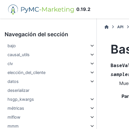
0.19.2
API
Navegación del sección
Ba
bajo
causal_utils
clv
BaseVa
elección_del_cliente
sample
datos
Mues
deserializar
Pa
hsgp_kwargs
métricas
mlflow
mmm