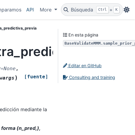
mparamos
API
More
Búsqueda
+
Ctrl
K
_predictiva_previa
En esta página
BaseValidateMMM.sample_prior_
a_predictiva_previa
Editar en GitHub
y
=
None
,
[fuente]
)
Consulting and training
wargs
redicción mediante la
, forma (n_pred,),