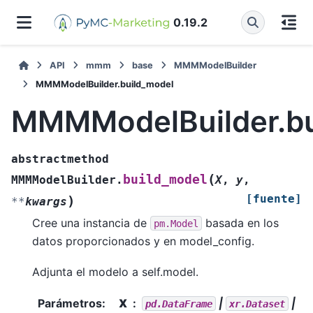
0.19.2
API
mmm
base
MMMModelBuilder
MMMModelBuilder.build_model
MMMModelBuilder.bu
abstractmethod
(
build_model
MMMModelBuilder.
X
,
y
,
[fuente]
)
**
kwargs
Cree una instancia de
basada en los
pm.Model
datos proporcionados y en model_config.
Adjunta el modelo a self.model.
Parámetros
:
X
|
|
pd.DataFrame
xr.Dataset