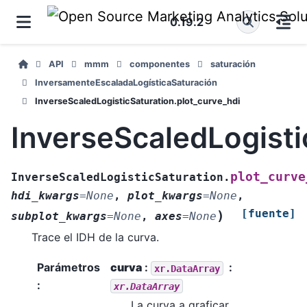
0.19.2
API
mmm
componentes
saturación
InversamenteEscaladaLogísticaSaturación
InverseScaledLogisticSaturation.plot_curve_hdi
InverseScaledLogisti
plot_curve
InverseScaledLogisticSaturation.
hdi_kwargs
=
None
,
plot_kwargs
=
None
,
[fuente]
)
subplot_kwargs
=
None
,
axes
=
None
Trace el IDH de la curva.
Parámetros
curva
:
xr.DataArray
:
xr.DataArray
La curva a graficar.