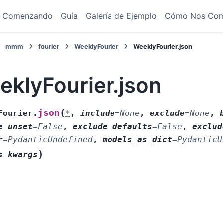
Comenzando
Guía
Galería de Ejemplo
Cómo Nos Co
mmm
fourier
WeeklyFourier
WeeklyFourier.json
eklyFourier.json
(
json
Fourier.
*
,
include
=
None
,
exclude
=
None
,
e_unset
=
False
,
exclude_defaults
=
False
,
exclud
r
=
PydanticUndefined
,
models_as_dict
=
PydanticU
)
s_kwargs