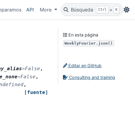
mparamos
API
More
Búsqueda
+
Ctrl
K
En esta página
WeeklyFourier.json()
Editar en GitHub
by_alias
=
False
,
e_none
=
False
,
Consulting and training
ndefined
,
[fuente]