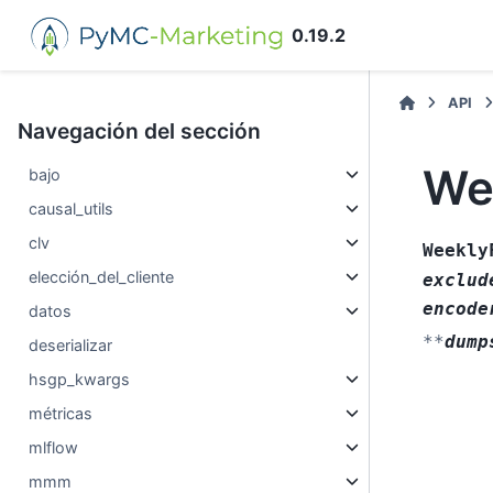
0.19.2
API
Navegación del sección
We
bajo
causal_utils
clv
Weekly
elección_del_cliente
exclud
encode
datos
**
dump
deserializar
hsgp_kwargs
métricas
mlflow
mmm