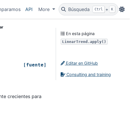
mparamos
API
More
Búsqueda
+
Ctrl
K
ar
En esta página
LinearTrend.apply()
Editar en GitHub
[fuente]
Consulting and training
nte crecientes para