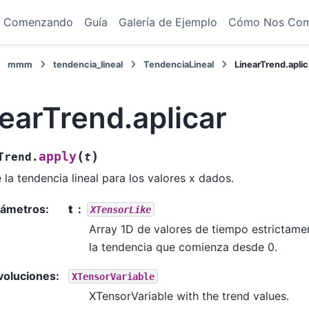
Comenzando
Guía
Galería de Ejemplo
Cómo Nos Co
mmm
tendencia_lineal
TendenciaLineal
LinearTrend.aplic
earTrend.aplicar
(
)
apply
Trend.
t
 la tendencia lineal para los valores x dados.
rámetros
:
t
XTensorLike
Array 1D de valores de tiempo estrictame
la tendencia que comienza desde 0.
voluciones
:
XTensorVariable
XTensorVariable with the trend values.