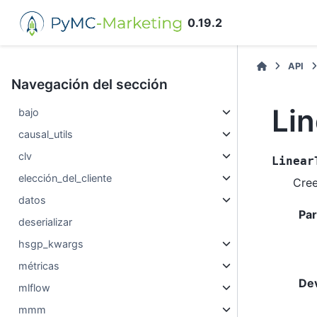
0.19.2
API
Navegación del sección
Lin
bajo
causal_utils
clv
Linear
elección_del_cliente
Cree
datos
Pa
deserializar
hsgp_kwargs
métricas
De
mlflow
mmm